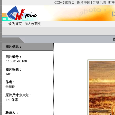
CCN传媒首页
|
图片中国
|
异域风情
|
时事
设为首页
-
加入收藏夹
图
图片信息：
图片编号：
110681-00108
图片标题：
Mr.
作者：
朱振岗
原片尺寸
(长×宽)
：
1×1 像素
联系人：