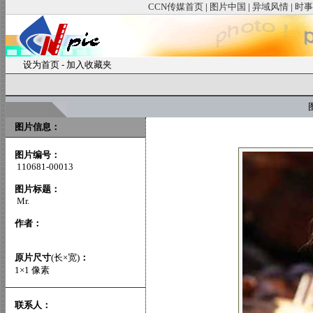
CCN传媒首页
|
图片中国
|
异域风情
|
时事
设为首页
-
加入收藏夹
图
图片信息：
图片编号：
110681-00013
图片标题：
Mr.
作者：
原片尺寸
(长×宽)
：
1×1 像素
联系人：