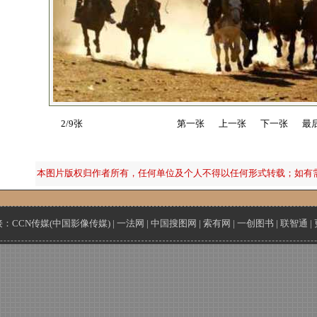
2/9张
第一张
上一张
下一张
最
本图片版权归作者所有，任何单位及个人不得以任何形式转载；如有
接：
CCN传媒(中国影像传媒)
|
一法网
|
中国搜图网
|
索有网
|
一创图书
|
联智通
|