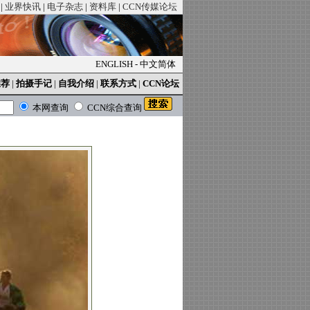
|
业界快讯
|
电子杂志
|
资料库
|
CCN传媒论坛
ENGLISH
-
中文简体
推荐
|
拍摄手记
|
自我介绍
|
联系方式
|
CCN论坛
本网查询
CCN综合查询