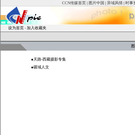
CCN传媒首页
|
图片中国
|
异域风情
|
时事
设为首页
-
加入收藏夹
图
●
天路-西藏摄影专集
●
疆域人文